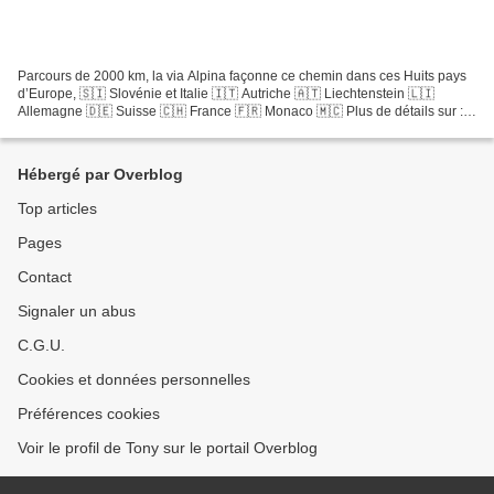
Parcours de 2000 km, la via Alpina façonne ce chemin dans ces Huits pays
d’Europe, 🇸🇮 Slovénie et Italie 🇮🇹 Autriche 🇦🇹 Liechtenstein 🇱🇮
Allemagne 🇩🇪 Suisse 🇨🇭 France 🇫🇷 Monaco 🇲🇨 Plus de détails sur :
🔗 Mon séjour en Montagne ⛰️ (Photo de couverture...
Hébergé par Overblog
Top articles
Pages
Contact
Signaler un abus
C.G.U.
Cookies et données personnelles
Préférences cookies
Voir le profil de Tony sur le portail Overblog