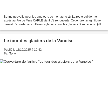
Bonne nouvelle pour les amateurs de montagne 🗻. La route qui donne
accès au Pré de Mme CARLE vient d'être rouverte. Cet endroit magnifique
permet d'accéder aux différents glaciers dont les glaciers Blanc et noir. ❄️ Il
s'agit de l'accès au parking 🅿️...
Le tour des glaciers de la Vanoise
Publié le 11/10/2025 à 10:42
Par
Tony