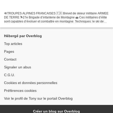
🪖TROUPES ALPINES FRANCAISES 🇫🇷 Brevet de skieur militaire ARMEE
DE TERRE ⛷️27e Brigade d’infanterie de Montagne 🗻 Ces militaires d’élite
sont capables d’évoluer et combattre en montagne. Techniques: le ski de
Randonnée (avec des "peaux de phoque"), alpinisme,...
Hébergé par Overblog
Top articles
Pages
Contact
Signaler un abus
C.G.U.
Cookies et données personnelles
Préférences cookies
Voir le profil de Tony sur le portail Overblog
Créer un blog sur Overblog